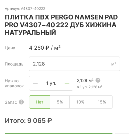
Артикул:
V4307-40222
ПЛИТКА ПВХ PERGO NAMSEN PAD
PRO V4307−40 222 ДУБ ХИЖИНА
НАТУРАЛЬНЫЙ
4 260
₽
/
м²
Цена
Площадь
м²
2,128
м²
Нужно
1 уп.
упаковок
в 1 уп.
2,128
м²
Нет
5%
10%
15%
Запас
Итого:
9 065 ₽