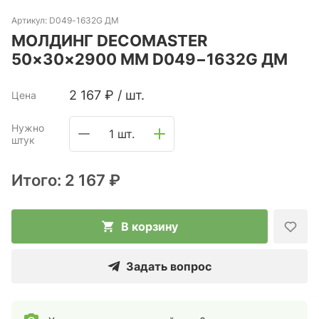
Артикул:
D049-1632G ДМ
МОЛДИНГ DECOMASTER
50×30×2900 ММ D049−1632G ДМ
2 167
₽
/
шт.
Цена
Нужно
1 шт.
штук
Итого:
2 167 ₽
В корзину
Задать вопрос