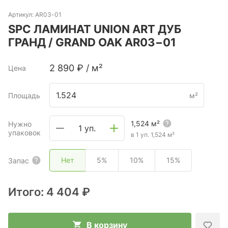
Артикул:
AR03-01
SPC ЛАМИНАТ UNION ART ДУБ
ГРАНД / GRAND OAK AR03−01
2 890
₽
/
м²
Цена
Площадь
м²
1,524
м²
Нужно
1 уп.
упаковок
в 1 уп.
1,524
м²
Нет
5%
10%
15%
Запас
Итого:
4 404 ₽
В корзину