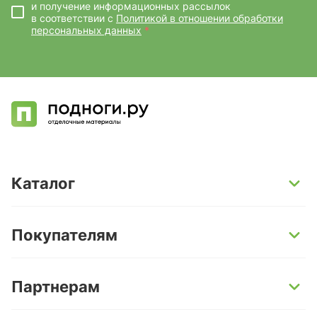
и получение информационных рассылок
в соответствии с
Политикой в отношении обработки
персональных данных
*
Каталог
SPC-ламинат
Покупателям
Кварц-винил и LVT-плитка
Инженерная доска
Способы оплаты
Партнерам
Ламинат
Условия доставки