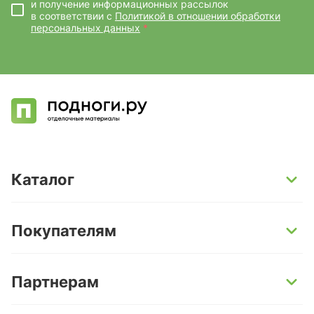
и получение информационных рассылок
в соответствии с
Политикой в отношении обработки
персональных данных
*
Каталог
SPC-ламинат
Покупателям
Кварц-винил и LVT-плитка
Инженерная доска
Способы оплаты
Партнерам
Ламинат
Условия доставки
Керамогранит
Гарантии
Поставщикам