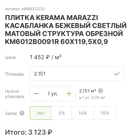
Артикул:
х9999312232
ПЛИТКА KERAMA MARAZZI
КАСАБЛАНКА БЕЖЕВЫЙ СВЕТЛЫЙ
МАТОВЫЙ СТРУКТУРА ОБРЕЗНОЙ
KM6012B0091R 60X119,5X0,9
1 452
₽
/
м²
Цена
Площадь
м²
2,151
м²
Нужно
1 уп.
упаковок
в 1 уп.
2,151
м²
Нет
5%
10%
15%
Запас
Итого:
3 123 ₽