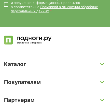
и получение информационных рассылок
в соответствии с
Политикой в отношении обработки
персональных данных
*
Каталог
SPC-ламинат
Покупателям
Кварц-винил и LVT-плитка
Инженерная доска
Способы оплаты
Партнерам
Ламинат
Условия доставки