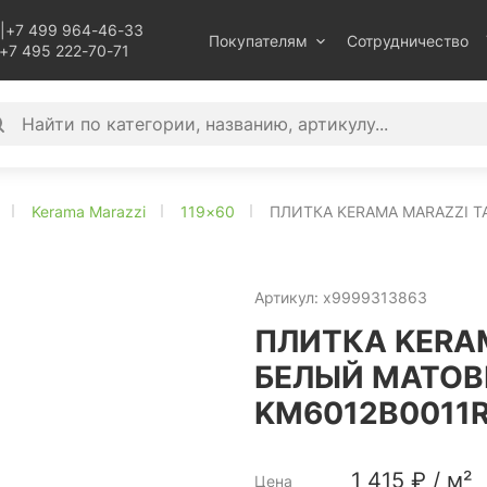
|
+7 499 964-46-33
Покупателям
Сотрудничество
+7 495 222-70-71
Kerama Marazzi
119×60
ПЛИТКА KERAMA MARAZZI Т
Артикул:
х9999313863
ПЛИТКА KERA
БЕЛЫЙ МАТОВ
KM6012B0011R
1 415
₽
/
м²
Цена