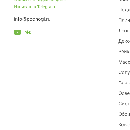
Написать в Telegram
Под
info@podnogi.ru
Плин
Лепн
Деко
Рейк
Масс
Сопу
Сант
Осве
Сист
Обо
Ковр