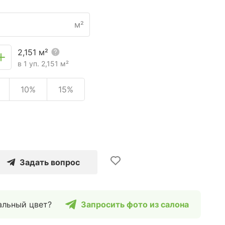
м²
2,151
м²
в 1 уп.
2,151
м²
10%
15%
Задать вопрос
альный цвет?
Запросить фото из салона