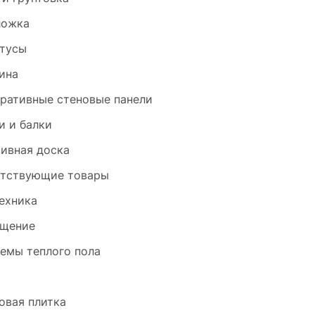
ложка
тусы
ина
ративные стеновые панели
и и балки
ивная доска
тствующие товары
ехника
щение
емы теплого пола
и
овая плитка