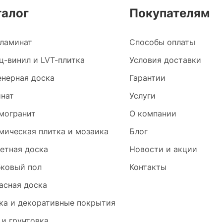
талог
Покупателям
ламинат
Способы оплаты
ц-винил и LVT-плитка
Условия доставки
нерная доска
Гарантии
нат
Услуги
могранит
О компании
мическая плитка и мозаика
Блог
етная доска
Новости и акции
ковый пол
Контакты
асная доска
ка и декоративные покрытия
 и грунтовка