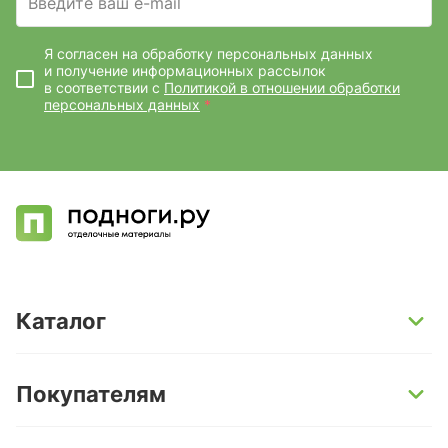
Введите ваш e-mail
Я согласен на обработку персональных данных
и получение информационных рассылок
в соответствии с
Политикой в отношении обработки
персональных данных
*
Каталог
SPC-ламинат
Покупателям
Кварц-винил и LVT-плитка
Инженерная доска
Способы оплаты