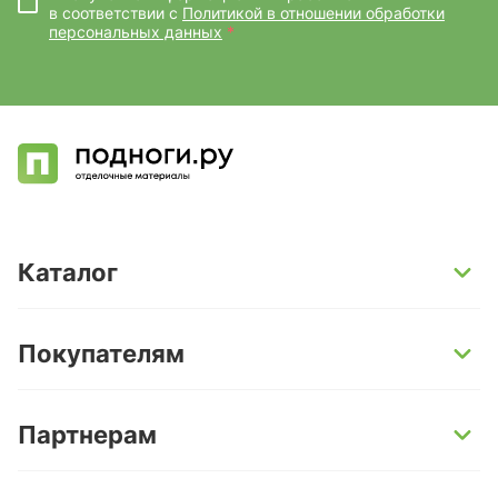
в соответствии с
Политикой в отношении обработки
персональных данных
*
Каталог
SPC-ламинат
Покупателям
Кварц-винил и LVT-плитка
Инженерная доска
Способы оплаты
Партнерам
Ламинат
Условия доставки
Керамогранит
Гарантии
Поставщикам