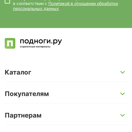
в соответствии с
Политикой в отношении обработки
персональных данных
*
Каталог
SPC-ламинат
Покупателям
Кварц-винил и LVT-плитка
Инженерная доска
Способы оплаты
Партнерам
Ламинат
Условия доставки
Керамогранит
Гарантии
Поставщикам