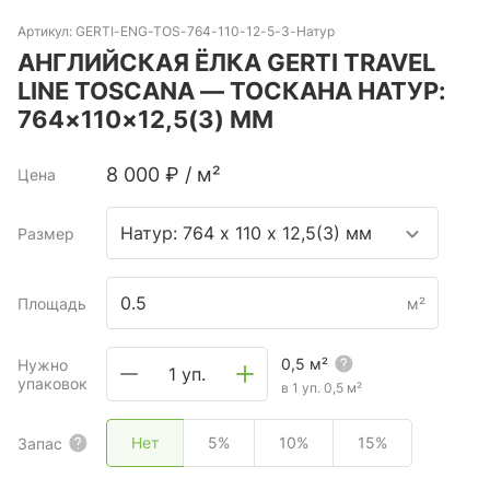
Артикул:
GERTI-ENG-TOS-764-110-12-5-3-Натур
АНГЛИЙСКАЯ ЁЛКА GERTI TRAVEL
LINE TOSCANA — ТОСКАНА НАТУР:
764×110×12,5(3) ММ
8 000
₽
/
м²
Цена
Натур: 764 х 110 х 12,5(3) мм
Размер
Площадь
м²
0,5
м²
Нужно
1 уп.
упаковок
в 1 уп.
0,5
м²
Нет
5%
10%
15%
Запас