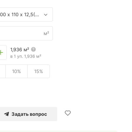
00 х 110 х 12,5(3) мм
м²
1,936
м²
в 1 уп.
1,936
м²
10%
15%
Задать вопрос