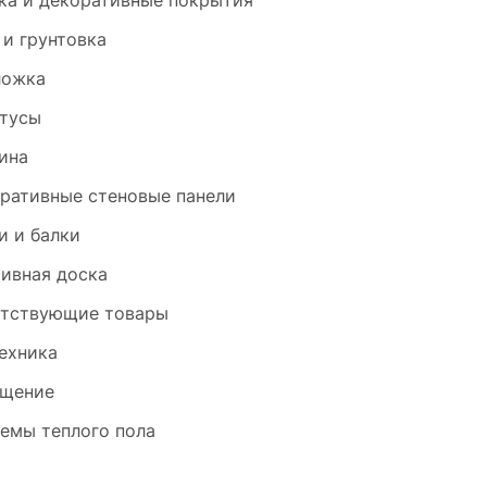
ка и декоративные покрытия
 и грунтовка
ложка
тусы
ина
ративные стеновые панели
и и балки
ивная доска
тствующие товары
ехника
щение
емы теплого пола
и