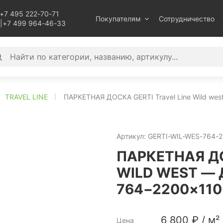
+7 495 222-70-71
Покупателям
Сотрудничество
|
+7 499 964-46-33
TRAVEL LINE
ПАРКЕТНАЯ ДОСКА GERTI Travel Line Wild wes
Артикул:
GERTI-WIL-WES-764-2
ПАРКЕТНАЯ ДО
WILD WEST — 
764−2200×110
6 800
₽
/
м²
Цена