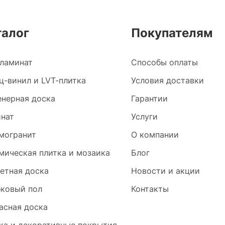
талог
Покупателям
ламинат
Способы оплаты
ц-винил и LVT-плитка
Условия доставки
нерная доска
Гарантии
нат
Услуги
могранит
О компании
мическая плитка и мозаика
Блог
етная доска
Новости и акции
ковый пол
Контакты
асная доска