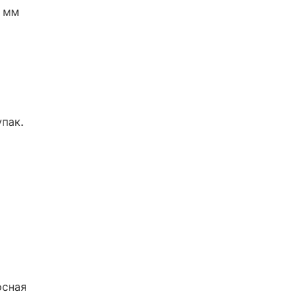
 мм
упак.
осная