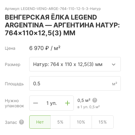
Артикул:
LEGEND-VENG-ARGE-764-110-12-5-3-Натур
ВЕНГЕРСКАЯ ЁЛКА LEGEND
ARGENTINA — АРГЕНТИНА НАТУР:
764×110×12,5(3) ММ
6 970
₽
/
м²
Цена
Натур: 764 х 110 х 12,5(3) мм
Размер
Площадь
м²
0,5
м²
Нужно
1 уп.
упаковок
в 1 уп.
0,5
м²
Нет
5%
10%
15%
Запас