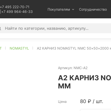
+7 495 222-70-71
Покупателям
Сотрудничество
|
+7 499 964-46-33
T
NOMASTYL
A2 КАРНИЗ NOMASTYL NMC 50×50×2000 
Артикул:
NMC-A2
A2 КАРНИЗ N
ММ
80
₽
/
шт.
Цена