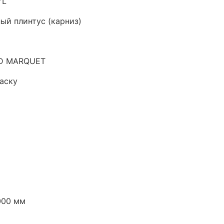
YL
ый плинтус (карниз)
D MARQUET
аску
000 мм