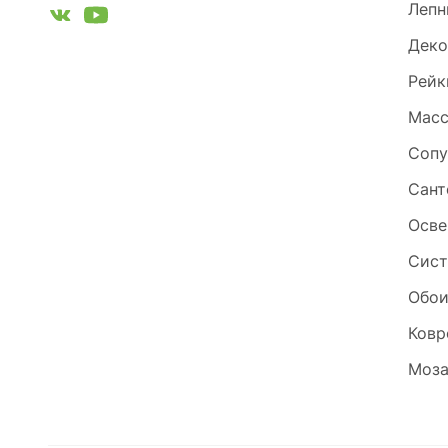
Лепн
Деко
Рейк
Масс
Сопу
Сант
Осве
Сист
Обо
Ковр
Моза