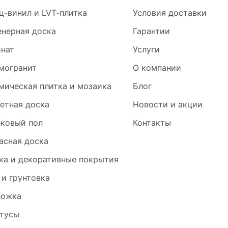
ц-винил и LVT-плитка
Условия доставки
нерная доска
Гарантии
нат
Услуги
могранит
О компании
мическая плитка и мозаика
Блог
етная доска
Новости и акции
ковый пол
Контакты
асная доска
ка и декоративные покрытия
 и грунтовка
ложка
тусы