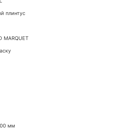
L
й плинтус
D MARQUET
аску
000 мм