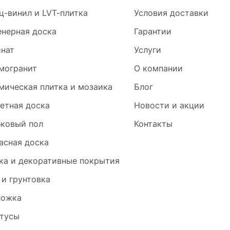
ц-винил и LVT-плитка
Условия доставки
нерная доска
Гарантии
нат
Услуги
могранит
О компании
мическая плитка и мозаика
Блог
етная доска
Новости и акции
ковый пол
Контакты
асная доска
ка и декоративные покрытия
 и грунтовка
ложка
тусы