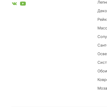
Лепн
Деко
Рейк
Масс
Сопу
Сант
Осве
Сист
Обо
Ковр
Моза