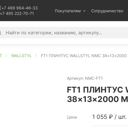
|
+7 499 964-46-33
Покупателям
Сотрудничество
+7 495 222-70-71
T
WALLSTYL
FT1 ПЛИНТУС WALLSTYL NMC 38×13×2000
Артикул:
NMC-FT1
FT1 ПЛИНТУС
38×13×2000 
1 055
₽
/
шт.
Цена