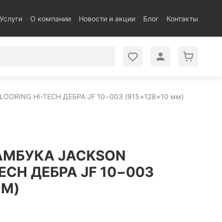
Услуги
О компании
Новости и акции
Блог
Контакты
OORING HI-TECH ДЕБРА JF 10−003 (915×128×10 мм)
АМБУКА JACKSON
ECH ДЕБРА JF 10−003
ММ)