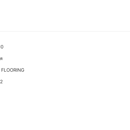
10
я
 FLOORING
м2