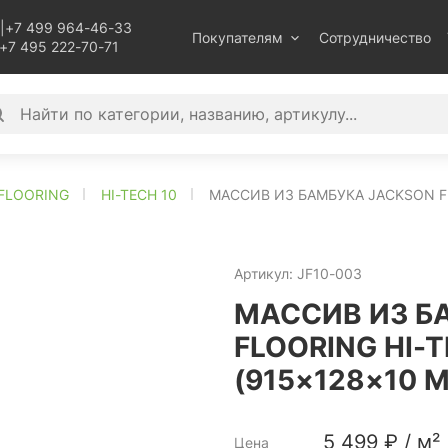
|
+7 499 964-46-33
Покупателям
Сотрудничество
+7 495 222-70-71
FLOORING
HI-TECH 10
МАССИВ ИЗ БАМБУКА JACKSON FL
Артикул:
JF10-003
МАССИВ ИЗ Б
FLOORING HI-T
(915×128×10 
5 499
₽
/
м²
Цена