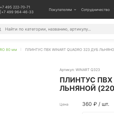
+7 495 222-70-71
Покупателям
Сотрудничество
|
+7 499 964-46-33
RO 80 мм
ПЛИНТУС ПВХ WINART QUADRO 323 ДУБ ЛЬНЯНО
Артикул:
WINART Q323
ПЛИНТУС ПВХ 
ЛЬНЯНОЙ (22
360
₽
/
шт.
Цена