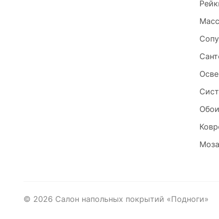
Рейк
Масс
Сопу
Сант
Осве
Сист
Обо
Ковр
Моза
©
2026
Салон напольных покрытий «Подноги»