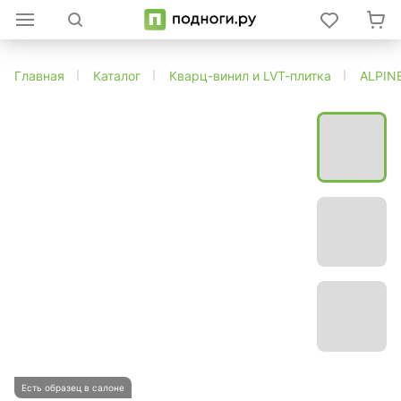
Главная
Каталог
Кварц-винил и LVT-плитка
ALPIN
Есть образец в салоне