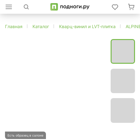
Главная
Каталог
Кварц-винил и LVT-плитка
ALPIN
Есть образец в салоне