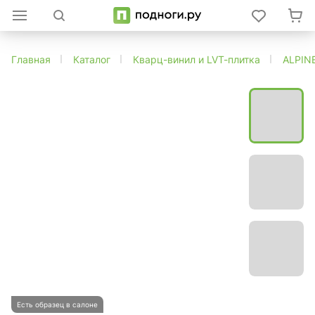
Главная
Каталог
Кварц-винил и LVT-плитка
ALPIN
Есть образец в салоне