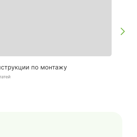
струкции по монтажу
Интерь
татей
9 статей