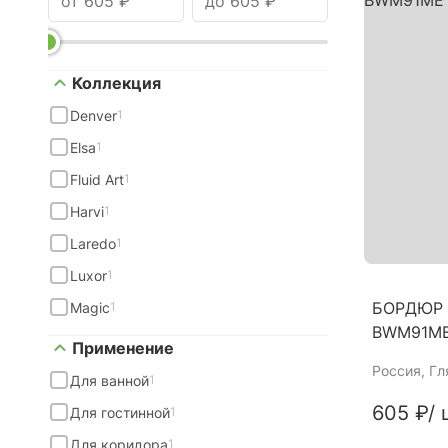
Коллекция
Denver
1
Elsa
1
Fluid Art
1
Harvi
1
Laredo
1
Luxor
1
БОРДЮР 
Magic
1
BWM91ME
Применение
Россия
, Г
Для ванной
1
605 ₽
/ 
Для гостинной
1
Для коридора
1