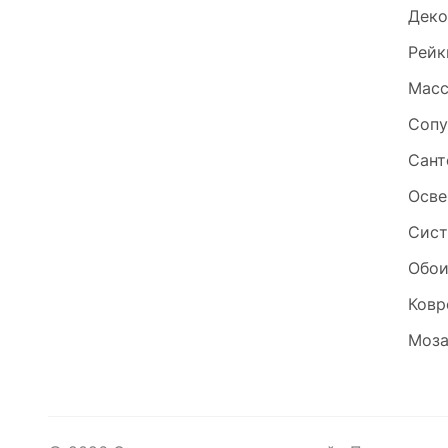
Деко
Рейк
Масс
Сопу
Сант
Осве
Сист
Обо
Ковр
Моза