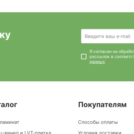
ку
Введите ваш e-mail
Я согласен на обраб
рассылок
в соответс
данных
*
талог
Покупателям
ламинат
Способы оплаты
ц-винил и LVT-плитка
Условия доставки