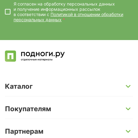
Я согласен на обработку персональных данных
и получение информационных рассылок
в соответствии с
Политикой в отношении обработки
персональных данных
*
Каталог
SPC-ламинат
Покупателям
Кварц-винил и LVT-плитка
Инженерная доска
Способы оплаты
Партнерам
Ламинат
Условия доставки