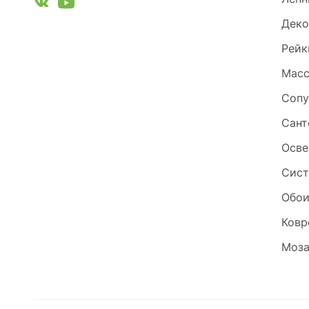
Деко
Рейк
Масс
Сопу
Сант
Осве
Сист
Обо
Ковр
Моза