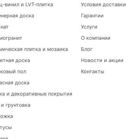
ц-винил и LVT-плитка
Условия доставки
нерная доска
Гарантии
нат
Услуги
могранит
О компании
мическая плитка и мозаика
Блог
етная доска
Новости и акции
ковый пол
Контакты
асная доска
ка и декоративные покрытия
 и грунтовка
ложка
тусы
ина