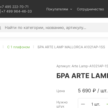
+7 495 222-70-71
Покупателям
Сотрудничество
|
+7 499 964-46-33
С 1 плафоном
БРА ARTE LAMP MALLORCA A1021AP-1SS
Артикул:
Arte Lamp-A1021AP-1
БРА ARTE LAM
5 690
₽
/
шт.
Цена
Нужно
1 шт.
штук