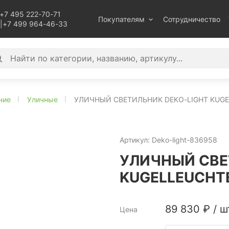
+7 495 222-70-71
Покупателям
Сотрудничество
|
+7 499 964-46-33
ние
Уличные
УЛИЧНЫЙ СВЕТИЛЬНИК DEKO-LIGHT KUGEL
Артикул:
Deko-light-836958
УЛИЧНЫЙ СВЕ
KUGELLEUCHTE
89 830
₽
/
ш
Цена