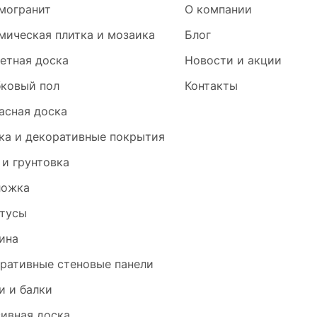
могранит
О компании
мическая плитка и мозаика
Блог
етная доска
Новости и акции
ковый пол
Контакты
асная доска
ка и декоративные покрытия
 и грунтовка
ложка
тусы
ина
ративные стеновые панели
и и балки
ивная доска