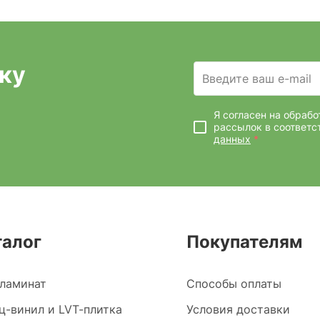
ку
Введите ваш e-mail
Я согласен на обраб
рассылок
в соответс
данных
*
талог
Покупателям
ламинат
Способы оплаты
ц-винил и LVT-плитка
Условия доставки