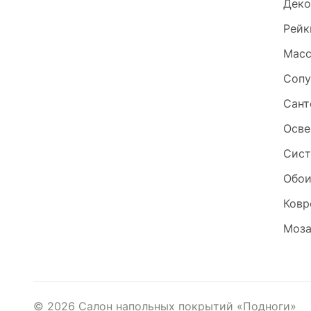
Деко
Рейк
Масс
Сопу
Сант
Осве
Сист
Обо
Ковр
Моза
©
2026
Салон напольных покрытий «Подноги»