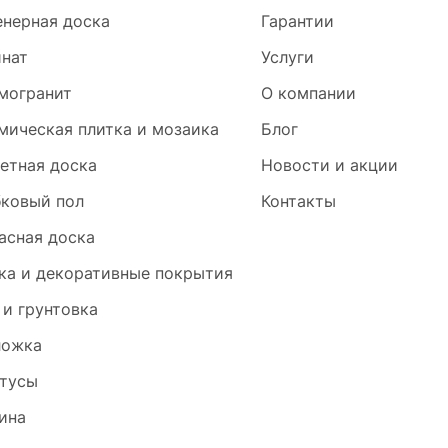
нерная доска
Гарантии
нат
Услуги
могранит
О компании
мическая плитка и мозаика
Блог
етная доска
Новости и акции
ковый пол
Контакты
асная доска
ка и декоративные покрытия
 и грунтовка
ложка
тусы
ина