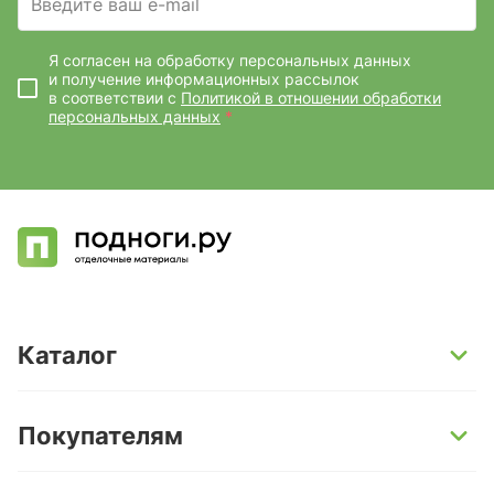
Введите ваш e-mail
Я согласен на обработку персональных данных
и получение информационных рассылок
в соответствии с
Политикой в отношении обработки
персональных данных
*
Каталог
SPC-ламинат
Покупателям
Кварц-винил и LVT-плитка
Инженерная доска
Способы оплаты