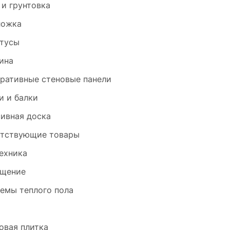
 и грунтовка
ложка
тусы
ина
ративные стеновые панели
и и балки
ивная доска
тствующие товары
ехника
щение
емы теплого пола
и
овая плитка