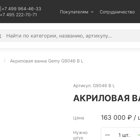
|
+7 499 964-46-33
Покупателям
Сотрудничество
+7 495 222-70-71
Акриловая ванна Gemy G9046 B L
Артикул:
G9046 B L
АКРИЛОВАЯ ВА
163 000
₽
/
Цена
Нужно
1 шт.
штук