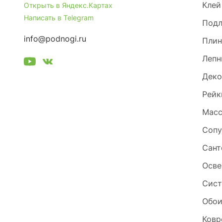
Клей
Открыть в Яндекс.Картах
Написать в Telegram
Под
info@podnogi.ru
Плин
Лепн
Деко
Рейк
Масс
Сопу
Сант
Осве
Сист
Обо
Ковр