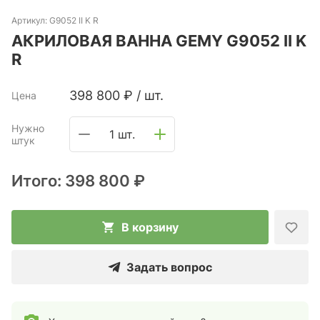
Артикул:
G9052 II K R
АКРИЛОВАЯ ВАННА GEMY G9052 II K
R
398 800
₽
/
шт.
Цена
Нужно
1 шт.
штук
Итого:
398 800 ₽
В корзину
Задать вопрос