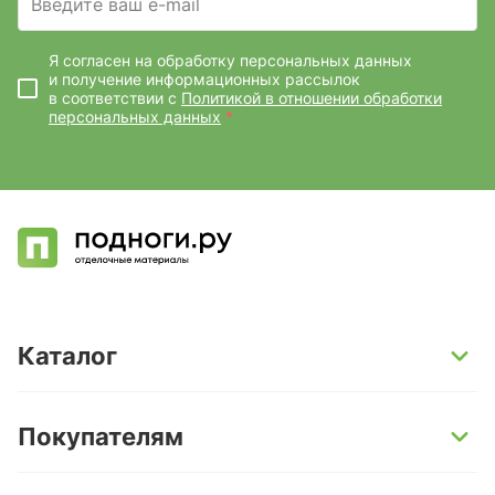
Введите ваш e-mail
Я согласен на обработку персональных данных
и получение информационных рассылок
в соответствии с
Политикой в отношении обработки
персональных данных
*
Каталог
SPC-ламинат
Покупателям
Кварц-винил и LVT-плитка
Инженерная доска
Способы оплаты