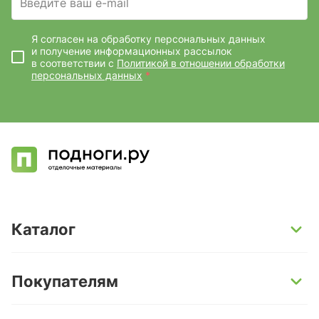
Введите ваш e-mail
Я согласен на обработку персональных данных
и получение информационных рассылок
в соответствии с
Политикой в отношении обработки
персональных данных
*
Каталог
SPC-ламинат
Покупателям
Кварц-винил и LVT-плитка
Инженерная доска
Способы оплаты