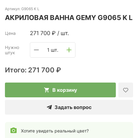
Артикул:
G9065 K L
АКРИЛОВАЯ ВАННА GEMY G9065 K L
271 700
₽
/
шт.
Цена
Нужно
1 шт.
штук
Итого:
271 700 ₽
В корзину
Задать вопрос
Хотите увидеть реальный цвет?