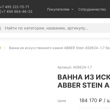
+7 495 222-70-71
Покупателям
Сотрудничество
|
+7 499 964-46-33
R
Ванна из искусственного камня ABBER Stein AS9624−1.7 б
Артикул:
AS9624-1.7
ВАННА ИЗ ИС
ABBER STEIN 
184 170
₽
/
ш
Цена