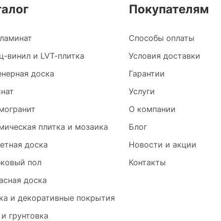
талог
Покупателям
ламинат
Способы оплаты
ц-винил и LVT-плитка
Условия доставки
нерная доска
Гарантии
нат
Услуги
могранит
О компании
мическая плитка и мозаика
Блог
етная доска
Новости и акции
ковый пол
Контакты
асная доска
ка и декоративные покрытия
 и грунтовка