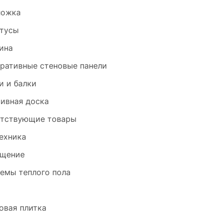
ложка
тусы
ина
ративные стеновые панели
и и балки
ивная доска
тствующие товары
ехника
щение
емы теплого пола
и
овая плитка