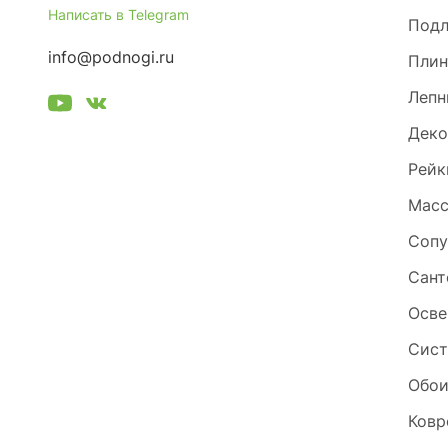
Написать в Telegram
Под
info@podnogi.ru
Плин
Лепн
Деко
Рейк
Масс
Сопу
Сант
Осве
Сист
Обо
Ковр