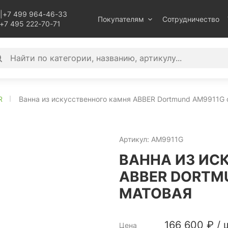
|
+7 499 964-46-33
Покупателям
Сотрудничество
+7 495 222-70-71
R
Ванна из искусственного камня ABBER Dortmund AM9911G 
Артикул:
AM9911G
ВАННА ИЗ ИС
ABBER DORTM
МАТОВАЯ
166 600
₽
/
Цена