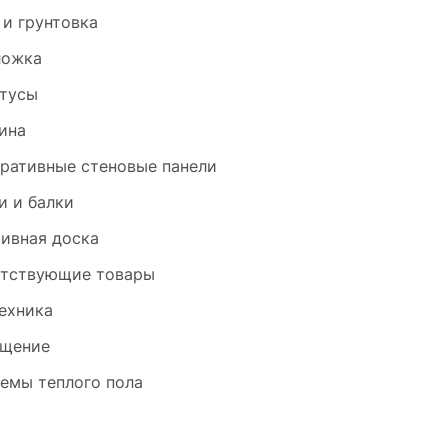
 и грунтовка
ложка
тусы
ина
ративные стеновые панели
и и балки
ивная доска
тствующие товары
ехника
щение
емы теплого пола
и