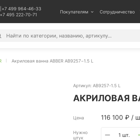
|
+7 499 964-46-33
Покупателям
Сотрудничество
+7 495 222-70-71
R
Акриловая ванна ABBER AB9257−1.5 L
Артикул:
AB9257-1.5 L
АКРИЛОВАЯ ВА
116 100
₽
/
ш
Цена
Нужно
1 шт.
штук