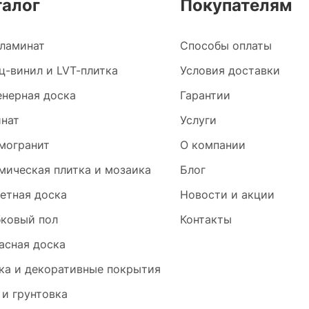
талог
Покупателям
ламинат
Способы оплаты
ц-винил и LVT-плитка
Условия доставки
нерная доска
Гарантии
нат
Услуги
могранит
О компании
мическая плитка и мозаика
Блог
етная доска
Новости и акции
ковый пол
Контакты
асная доска
ка и декоративные покрытия
 и грунтовка