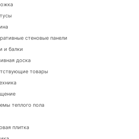
ложка
тусы
ина
ративные стеновые панели
и и балки
ивная доска
тствующие товары
ехника
щение
емы теплого пола
и
овая плитка
ика