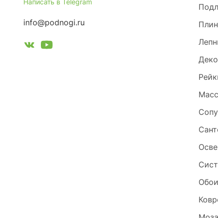
Написать в Telegram
Под
info@podnogi.ru
Плин
Лепн
Деко
Рейк
Масс
Сопу
Сант
Осве
Сист
Обо
Ковр
Моза