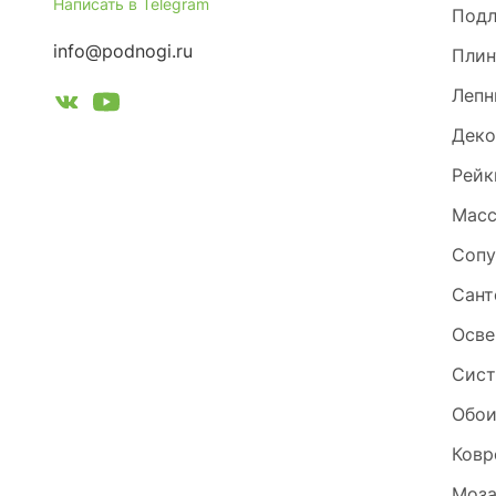
Написать в Telegram
Под
info@podnogi.ru
Плин
Лепн
Деко
Рейк
Масс
Сопу
Сант
Осве
Сист
Обо
Ковр
Моза