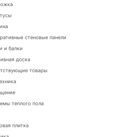
ложка
тусы
ина
ративные стеновые панели
и и балки
ивная доска
тствующие товары
ехника
щение
емы теплого пола
и
овая плитка
ика