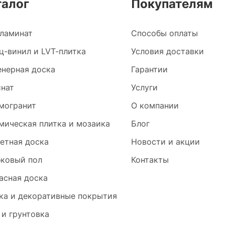
талог
Покупателям
ламинат
Способы оплаты
ц-винил и LVT-плитка
Условия доставки
нерная доска
Гарантии
нат
Услуги
могранит
О компании
мическая плитка и мозаика
Блог
етная доска
Новости и акции
ковый пол
Контакты
асная доска
ка и декоративные покрытия
 и грунтовка