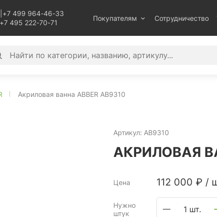
|
+7 499 964-46-33
Покупателям
Сотрудничество
+7 495 222-70-71
R
Акриловая ванна ABBER AB9310
Артикул:
AB9310
АКРИЛОВАЯ В
112 000
₽
/
ш
Цена
Нужно
1 шт.
штук