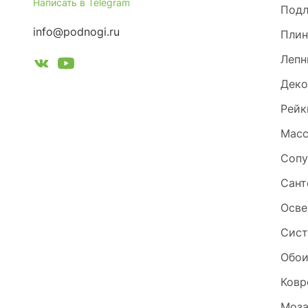
Написать в Telegram
Под
info@podnogi.ru
Плин
Лепн
Деко
Рейк
Масс
Сопу
Сант
Осве
Сист
Обо
Ковр
Моза