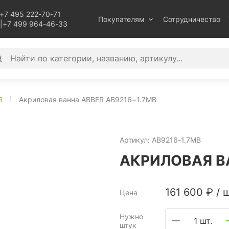
+7 495 222-70-71
Покупателям
Сотрудничество
|
+7 499 964-46-33
R
Акриловая ванна ABBER AB9216−1.7MB
Артикул:
AB9216-1.7MB
АКРИЛОВАЯ В
161 600
₽
/
ш
Цена
Нужно
1 шт.
штук