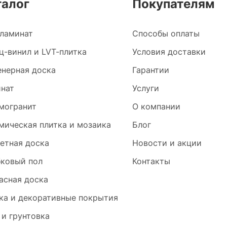
талог
Покупателям
ламинат
Способы оплаты
ц-винил и LVT-плитка
Условия доставки
нерная доска
Гарантии
нат
Услуги
могранит
О компании
мическая плитка и мозаика
Блог
етная доска
Новости и акции
ковый пол
Контакты
асная доска
ка и декоративные покрытия
 и грунтовка