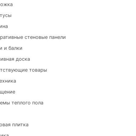
ложка
тусы
ина
ративные стеновые панели
и и балки
ивная доска
тствующие товары
ехника
щение
емы теплого пола
и
овая плитка
ика