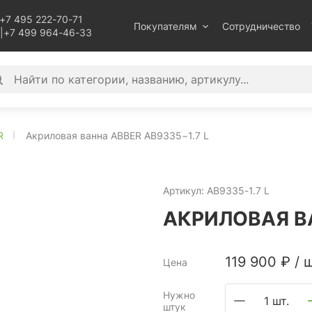
+7 495 222-70-71
Покупателям
Сотрудничество
|
+7 499 964-46-33
R
Акриловая ванна ABBER AB9335−1.7 L
Артикул:
AB9335-1.7 L
АКРИЛОВАЯ ВА
119 900
₽
/
ш
Цена
Нужно
1 шт.
штук