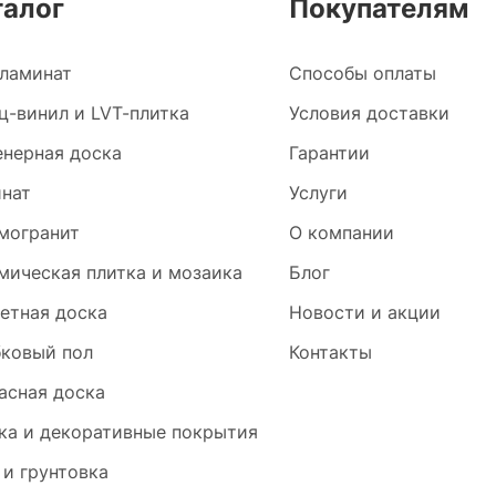
талог
Покупателям
ламинат
Способы оплаты
ц-винил и LVT-плитка
Условия доставки
нерная доска
Гарантии
нат
Услуги
могранит
О компании
мическая плитка и мозаика
Блог
етная доска
Новости и акции
ковый пол
Контакты
асная доска
ка и декоративные покрытия
 и грунтовка