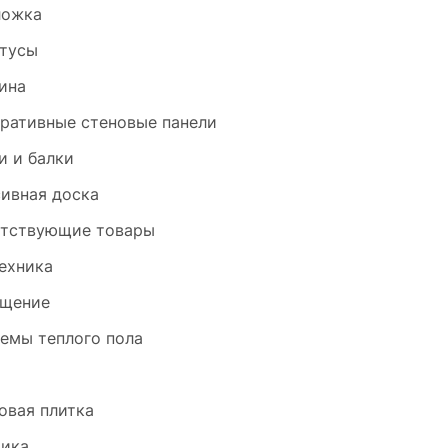
ложка
тусы
ина
ративные стеновые панели
и и балки
ивная доска
тствующие товары
ехника
щение
емы теплого пола
и
овая плитка
ика