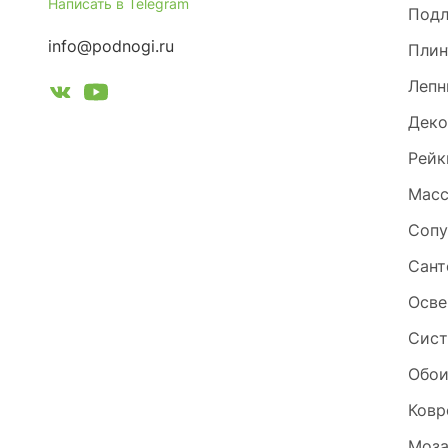
Написать в Telegram
Под
info@podnogi.ru
Плин
Лепн
Деко
Рейк
Масс
Сопу
Сант
Осве
Сист
Обо
Ковр
Моза