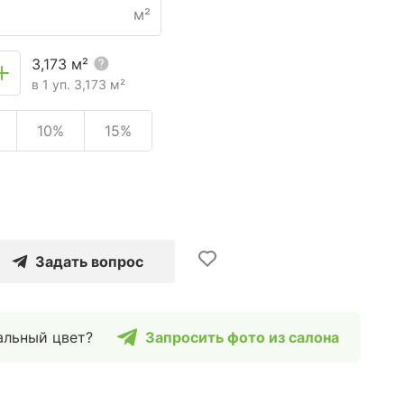
м²
3,173
м²
в 1 уп.
3,173
м²
10%
15%
Задать вопрос
альный цвет?
Запросить фото из салона