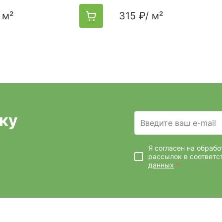
 м²
315 ₽
/ м²
ку
Введите ваш e-mail
Я согласен на обраб
рассылок
в соответс
данных
*