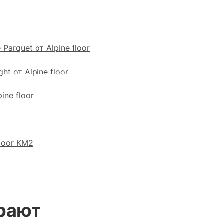
arquet от Alpine floor
t от Alpine floor
ine floor
loor KM2
рают