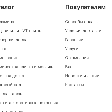
талог
Покупателям
ламинат
Способы оплаты
ц-винил и LVT-плитка
Условия доставки
нерная доска
Гарантии
нат
Услуги
могранит
О компании
мическая плитка и мозаика
Блог
етная доска
Новости и акции
ковый пол
Контакты
асная доска
ка и декоративные покрытия
 и грунтовка