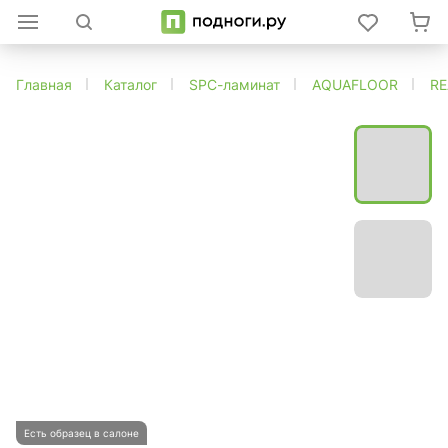
Главная
Каталог
SPC-ламинат
AQUAFLOOR
R
Есть образец в салоне