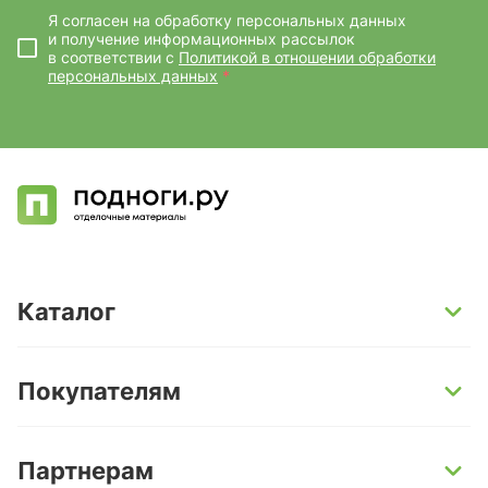
Я согласен на обработку персональных данных
и получение информационных рассылок
в соответствии с
Политикой в отношении обработки
персональных данных
*
Каталог
SPC-ламинат
Покупателям
Кварц-винил и LVT-плитка
Инженерная доска
Способы оплаты
Партнерам
Ламинат
Условия доставки