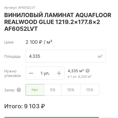
Артикул:
AF6052LVT
ВИНИЛОВЫЙ ЛАМИНАТ AQUAFLOOR
REALWOOD GLUE 1219.2×177.8×2
AF6052LVT
2 100
₽
/
м²
Цена
Площадь
м²
4,335
м²
Нужно
1 уп.
упаковок
в 1 уп.
4,335
м²
Нет
5%
10%
15%
Запас
Итого:
9 103 ₽