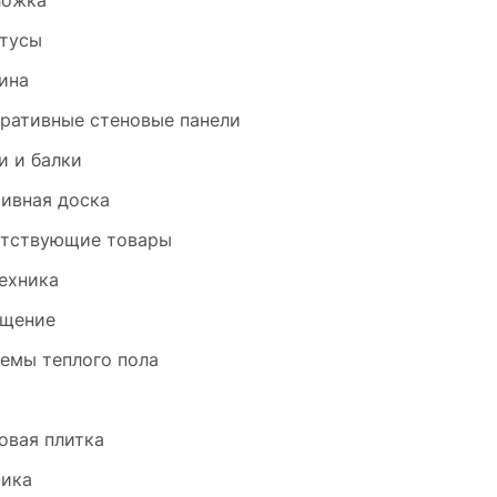
ложка
тусы
ина
ративные стеновые панели
и и балки
ивная доска
тствующие товары
ехника
щение
емы теплого пола
и
овая плитка
ика