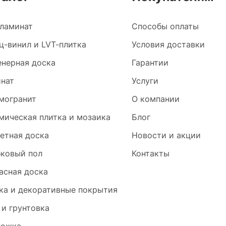
ламинат
Способы оплаты
ц-винил и LVT-плитка
Условия доставки
нерная доска
Гарантии
нат
Услуги
могранит
О компании
мическая плитка и мозаика
Блог
етная доска
Новости и акции
ковый пол
Контакты
асная доска
ка и декоративные покрытия
 и грунтовка