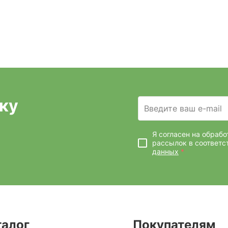
ку
Введите ваш e-mail
Я согласен на обраб
рассылок
в соответс
данных
*
талог
Покупателям