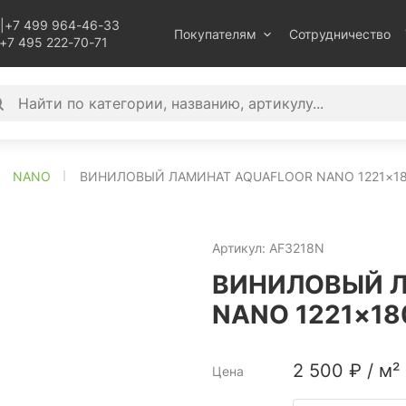
|
+7 499 964-46-33
Покупателям
Сотрудничество
+7 495 222-70-71
NANO
ВИНИЛОВЫЙ ЛАМИНАТ AQUAFLOOR NANO 1221×18
Артикул:
AF3218N
ВИНИЛОВЫЙ Л
NANO 1221×18
2 500
₽
/
м²
Цена