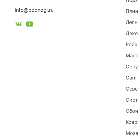
Под
info@podnogi.ru
Плин
Лепн
Деко
Рейк
Масс
Сопу
Сант
Осве
Сист
Обо
Ковр
Моза