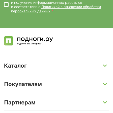
и получение информационных рассылок
в соответствии с
Политикой в отношении обработки
персональных данных
*
Каталог
SPC-ламинат
Покупателям
Кварц-винил и LVT-плитка
Инженерная доска
Способы оплаты
Партнерам
Ламинат
Условия доставки