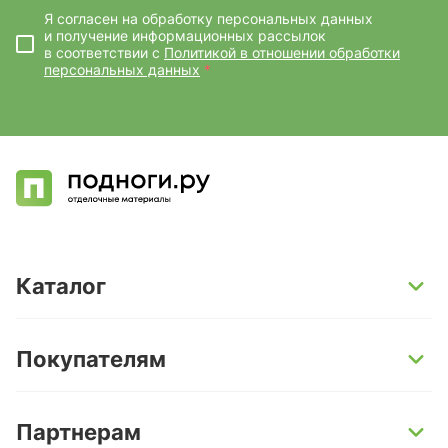
Я согласен на обработку персональных данных
и получение информационных рассылок
в соответствии с
Политикой в отношении обработки
персональных данных
*
Каталог
SPC-ламинат
Покупателям
Кварц-винил и LVT-плитка
Инженерная доска
Способы оплаты
Партнерам
Ламинат
Условия доставки