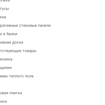
ложка
тусы
ина
ративные стеновые панели
и и балки
ивная доска
тствующие товары
ехника
щение
емы теплого пола
и
овая плитка
ика