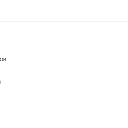
L
OR
й