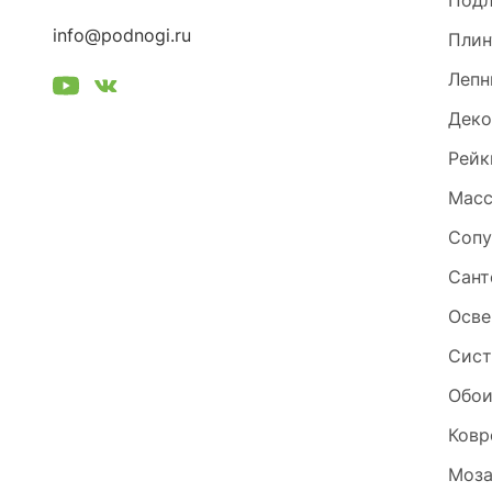
Под
info@podnogi.ru
Плин
Лепн
Деко
Рейк
Масс
Сопу
Сант
Осве
Сист
Обо
Ковр
Моза