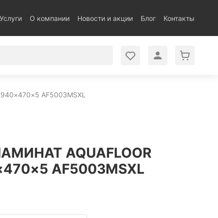
Услуги
О компании
Новости и акции
Блог
Контакты
940×470×5 AF5003MSXL
АМИНАТ AQUAFLOOR
×470×5 AF5003MSXL