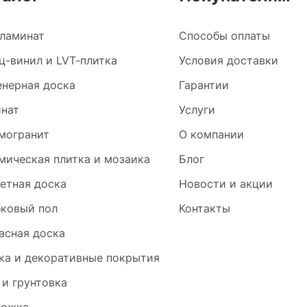
ламинат
Способы оплаты
ц-винил и LVT-плитка
Условия доставки
нерная доска
Гарантии
нат
Услуги
могранит
О компании
мическая плитка и мозаика
Блог
етная доска
Новости и акции
ковый пол
Контакты
асная доска
ка и декоративные покрытия
 и грунтовка