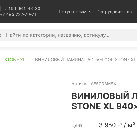
|
+7 499 964-46-33
Покупателям
Сотрудничество
+7 495 222-70-71
STONE XL
ВИНИЛОВЫЙ ЛАМИНАТ AQUAFLOOR STONE XL 
Артикул:
AF5003MSXL
ВИНИЛОВЫЙ Л
STONE XL 940
3 950
₽
/
м²
Цена