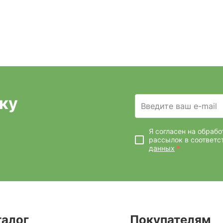
ку
Введите ваш e-mail
Я согласен на обраб
рассылок
в соответс
данных
*
талог
Покупателям