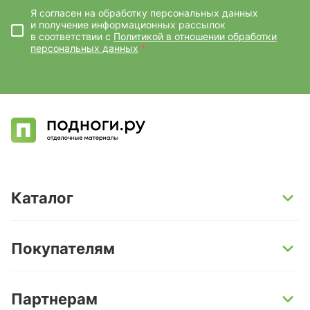
Я согласен на обработку персональных данных
и получение информационных рассылок
в соответствии с
Политикой в отношении обработки
персональных данных
*
Каталог
SPC-ламинат
Покупателям
Кварц-винил и LVT-плитка
Инженерная доска
Способы оплаты
Партнерам
Ламинат
Условия доставки