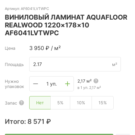
Артикул:
AF6041LVTWPC
ВИНИЛОВЫЙ ЛАМИНАТ AQUAFLOOR
REALWOOD 1220×178×10
AF6041LVTWPC
3 950
₽
/
м²
Цена
Площадь
м²
2,17
м²
Нужно
1 уп.
упаковок
в 1 уп.
2,17
м²
Нет
5%
10%
15%
Запас
Итого:
8 571 ₽