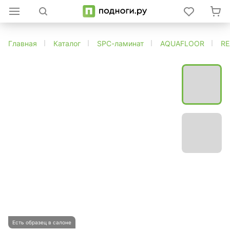
Главная
Каталог
SPC-ламинат
AQUAFLOOR
R
Есть образец в салоне