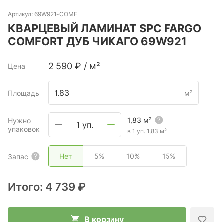
Артикул:
69W921-COMF
КВАРЦЕВЫЙ ЛАМИНАТ SPC FARGO
COMFORT ДУБ ЧИКАГО 69W921
2 590
₽
/
м²
Цена
Площадь
м²
1,83
м²
Нужно
1 уп.
упаковок
в 1 уп.
1,83
м²
Нет
5%
10%
15%
Запас
Итого:
4 739 ₽
В корзину