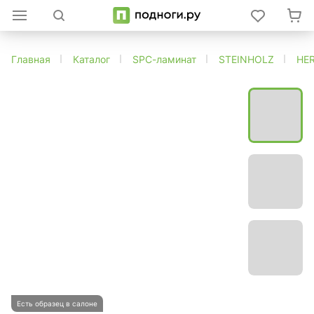
Главная
Каталог
SPC-ламинат
STEINHOLZ
HE
Есть образец в салоне