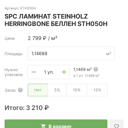
Артикул:
STH050Н
SPC ЛАМИНАТ STEINHOLZ
HERRINGBONE БЕЛЛЕН STH050Н
2 799
₽
/
м²
Цена
Площадь
м²
1,1469
м²
Нужно
1 уп.
упаковок
в 1 уп.
1,1469
м²
Нет
5%
10%
15%
Запас
Итого:
3 210 ₽
В корзину