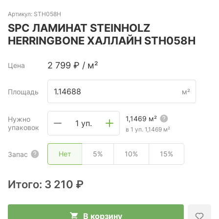
Артикул:
STH058Н
SPC ЛАМИНАТ STEINHOLZ
HERRINGBONE ХАЛЛАЙН STH058Н
2 799
₽
/
м²
Цена
Площадь
м²
1,1469
м²
Нужно
1 уп.
упаковок
в 1 уп.
1,1469
м²
Нет
5%
10%
15%
Запас
Итого:
3 210 ₽
В корзину