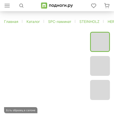
Главная
Каталог
SPC-ламинат
STEINHOLZ
HE
Есть образец в салоне