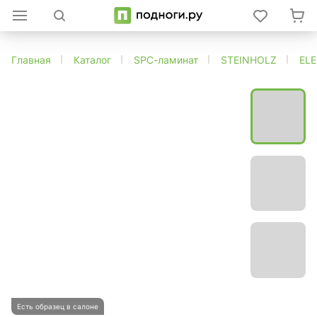
Главная
Каталог
SPC-ламинат
STEINHOLZ
EL
Есть образец в салоне