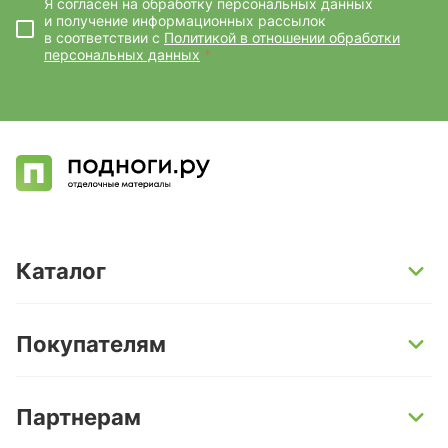
Я согласен на обработку персональных данных
и получение информационных рассылок
в соответствии с
Политикой в отношении обработки
персональных данных
*
Каталог
SPC-ламинат
Покупателям
Кварц-винил и LVT-плитка
Инженерная доска
Способы оплаты
Партнерам
Ламинат
Условия доставки