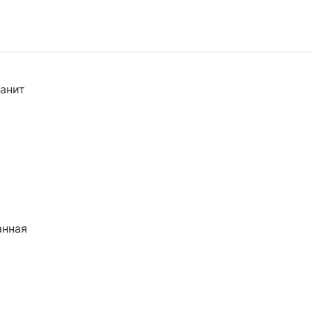
анит
анная