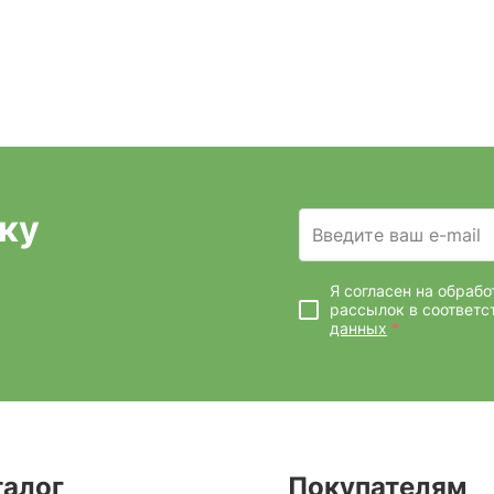
ку
Введите ваш e-mail
Я согласен на обраб
рассылок
в соответс
данных
*
талог
Покупателям