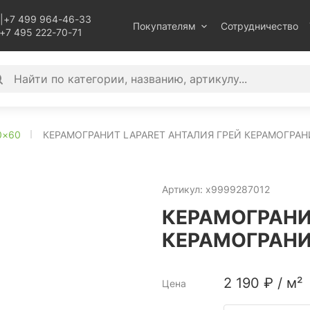
|
+7 499 964-46-33
Покупателям
Сотрудничество
+7 495 222-70-71
0×60
КЕРАМОГРАНИТ LAPARET АНТАЛИЯ ГРЕЙ КЕРАМОГРА
Артикул:
х9999287012
КЕРАМОГРАНИ
КЕРАМОГРАНИ
2 190
₽
/
м²
Цена