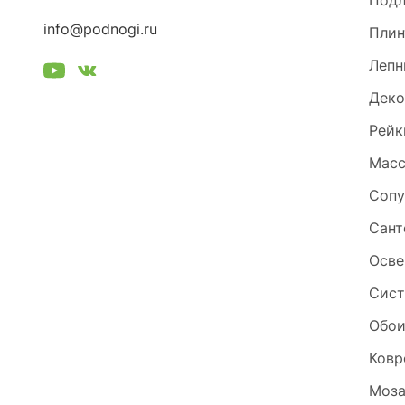
Под
info@podnogi.ru
Плин
Лепн
Деко
Рейк
Масс
Сопу
Сант
Осве
Сист
Обо
Ковр
Моза