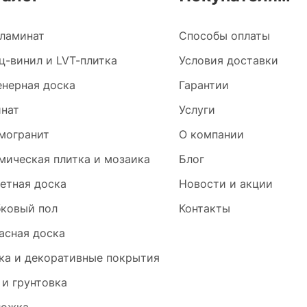
ламинат
Способы оплаты
ц-винил и LVT-плитка
Условия доставки
нерная доска
Гарантии
нат
Услуги
могранит
О компании
мическая плитка и мозаика
Блог
етная доска
Новости и акции
ковый пол
Контакты
асная доска
ка и декоративные покрытия
 и грунтовка