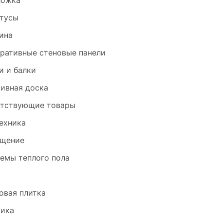
ложка
тусы
ина
ративные стеновые панели
и и балки
ивная доска
тствующие товары
ехника
щение
емы теплого пола
и
овая плитка
ика